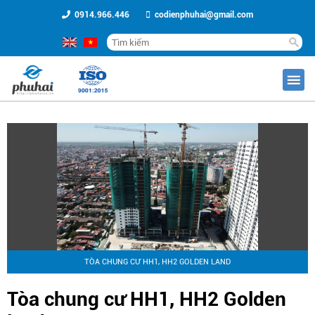
0914.966.446
codienphuhai@gmail.com
TÒA CHUNG CƯ HH1, HH2 GOLDEN LAND
Tòa chung cư HH1, HH2 Golden