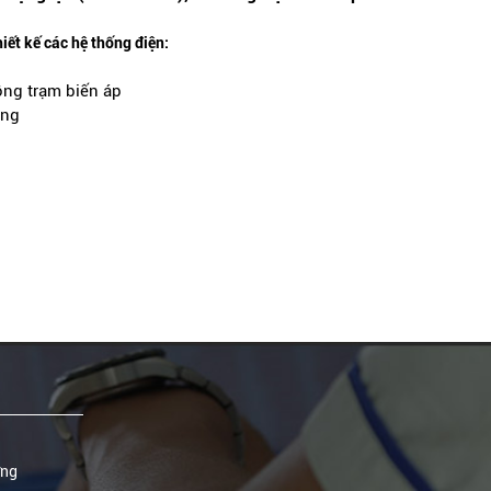
hiết kế các hệ thống điện:
ông trạm biến áp
áng
ờng