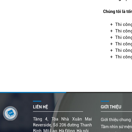
Chúng tôi là tổn
+ Thi công lắ
+ Thi công lắ
+ Thi công l
+ Thi công lắ
+ Thi công lắ
+ Thi công l
LIÊN HỆ
GIỚI THIỆU
Tầng 4, Tòa Nhà Xuân Mai
Giới thiệu chung
Reverside, Số 206 đường Thanh
Tầm nhìn sứ mệ
Bình, Mộ Lao, Hà Đông, Hà nội