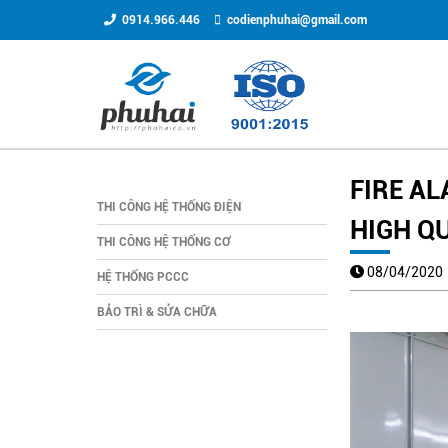
0914.966.446
codienphuhai@gmail.com
FIRE A
THI CÔNG HỆ THỐNG ĐIỆN
HIGH Q
THI CÔNG HỆ THỐNG CƠ
08/04/202
HỆ THỐNG PCCC
BẢO TRÌ & SỬA CHỮA