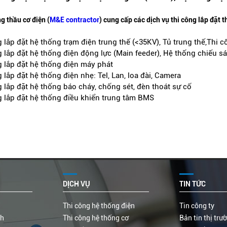
g thầu cơ điện (
M&E contractor
) cung cấp các dịch vụ thi công lắp đặt t
p đặt hệ thống trạm điện trung thế (<35KV), Tủ trung thế,Thi c
p đặt hệ thống điện động lực (Main feeder), Hệ thống chiếu s
ắp đặt hệ thống điện máy phát
p đặt hệ thống điện nhẹ: Tel, Lan, loa đài, Camera
p đặt hệ thống báo cháy, chống sét, đèn thoát sự cố
ắp đặt hệ thống điều khiển trung tâm BMS
DỊCH VỤ
TIN TỨC
Thi công hệ thống điện
Tin công ty
nh
Thi công hệ thống cơ
Bản tin thị trư