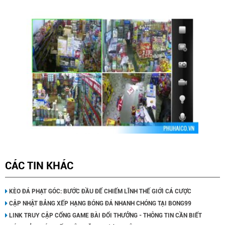
CÁC TIN KHÁC
KÈO ĐÁ PHẠT GÓC: BƯỚC ĐẦU ĐỂ CHIẾM LĨNH THẾ GIỚI CÁ CƯỢC
CẬP NHẬT BẢNG XẾP HẠNG BÓNG ĐÁ NHANH CHÓNG TẠI BONG99
LINK TRUY CẬP CỔNG GAME BÀI ĐỔI THƯỞNG - THÔNG TIN CẦN BIẾT