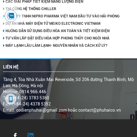
CÁC GIẢI PHÁP TIẾT KIỆM NĂNG LƯỢNG ĐIỆN
THI CÔNG HỆ THỐNG CHILLER
CÔNG TY TNHH NIPRO PHARMA VIỆT NAM ĐẦU TƯ VÀO HẢI PHÒNG
DỰ ÁN NHÀ MÁY ĐIỆN TỬ MEIKO ELECTRONIC VIETNAM
HUỚNG DẪN SỬ DỤNG ĐIỀU HÒA AN TOÀN VÀ TIẾT KIỆM ĐIỆN
TƯ VẤN LẮP ĐẶT ĐIỀU HÒA HỢP PHONG THỦY CHO NGÔI NHÀ
MÁY LẠNH LÂU LÀM LẠNH- NGUYÊN NHÂN VÀ CÁCH XỬ LÝ?
LIÊN HỆ
Tầng 4, Tòa Nhà Xuân Mai Reverside, Số 206 đường Thanh Bình, Mộ
Lao, Hà Đông, Hà nội
Hotline: 0914.966.446
Tel: (+84-24) 3783 5360
Fax: (+84-24) 4378 5352
Email: codienphuhai@gmail.com hoặc contact@phuhaico.vn
...