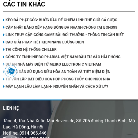
CÁC TIN KHÁC
KÈO ĐÁ PHẠT GÓC: BƯỚC ĐẦU ĐỂ CHIẾM LĨNH THẾ GIỚI CÁ CƯỢC
CẬP NHẬT BẢNG XẾP HẠNG BÓNG ĐÁ NHANH CHÓNG TẠI BONG99
LINK TRUY CẬP CỔNG GAME BÀI ĐỔI THƯỞNG - THÔNG TIN CẦN BIẾT
CÁC GIẢI PHÁP TIẾT KIỆM NĂNG LƯỢNG ĐIỆN
THI CÔNG HỆ THỐNG CHILLER
CÔNG TY TNHH NIPRO PHARMA VIỆT NAM ĐẦU TƯ VÀO HẢI PHÒNG
DỰ ÁN NHÀ MÁY ĐIỆN TỬ MEIKO ELECTRONIC VIETNAM
HUỚNG DẪN SỬ DỤNG ĐIỀU HÒA AN TOÀN VÀ TIẾT KIỆM ĐIỆN
TƯ VẤN LẮP ĐẶT ĐIỀU HÒA HỢP PHONG THỦY CHO NGÔI NHÀ
MÁY LẠNH LÂU LÀM LẠNH- NGUYÊN NHÂN VÀ CÁCH XỬ LÝ?
LIÊN HỆ
Tầng 4, Tòa Nhà Xuân Mai Reverside, Số 206 đường Thanh Bình, Mộ
Lao, Hà Đông, Hà nội
Hotline: 0914.966.446