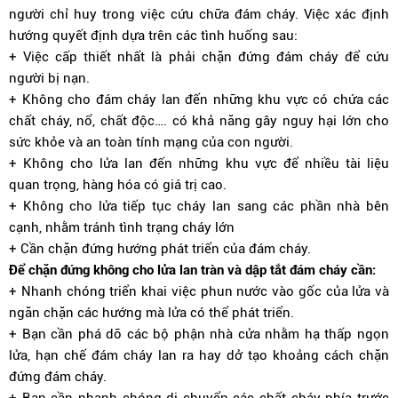
người chỉ huy trong việc cứu chữa đám cháy. Việc xác định
hướng quyết định dựa trên các tình huống sau:
+ Việc cấp thiết nhất là phải chặn đứng đám cháy để cứu
người bị nạn.
+ Không cho đám cháy lan đến những khu vực có chứa các
chất cháy, nổ, chất độc…. có khả năng gây nguy hại lớn cho
sức khỏe và an toàn tính mạng của con người.
+ Không cho lửa lan đến những khu vực để nhiều tài liệu
quan trọng, hàng hóa có giá trị cao.
+ Không cho lửa tiếp tục cháy lan sang các phần nhà bên
cạnh, nhằm tránh tình trạng cháy lớn
+ Cần chặn đứng hướng phát triển của đám cháy.
Để chặn đứng không cho lửa lan tràn và dập tắt đám cháy cần:
+ Nhanh chóng triển khai việc phun nước vào gốc của lửa và
ngăn chặn các hướng mà lửa có thể phát triển.
+ Bạn cần phá dỡ các bộ phận nhà cửa nhằm hạ thấp ngọn
lửa, hạn chế đám cháy lan ra hay dở tạo khoảng cách chặn
đứng đám cháy.
+ Bạn cần nhanh chóng di chuyển các chất cháy phía trước